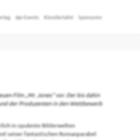
erlag
dpr-Events
Künstlertafel
Sponsoren
"kulturalltag"
euen Film „Mr. Jones“ vor. Der bis dahin
n und der Produzenten in den Wettbewerb
lich in opulente Bilderwelten
und seiner fantastischen Romanparabel