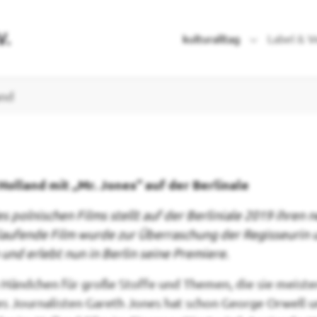
kulturalltag
Label & V
Submenu for 
and
olland mit „Mr. Jones“ auf der Berlinale
polnischen Films stellt auf der Berliniale 2019 ihren n
 laufende Film wurde zur Überraschung der Regisseuri
d erlebt nun in Berlin seine Premiere.
 Händchen für große Stoffe und Themen, die sie meister
es Journalisten Gareth Jones hat schon George Orwell 