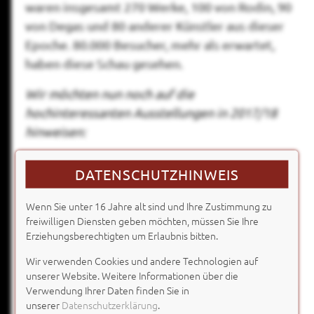
waren insgesamt 270 Werke, 100 von Rodin, 90
von Degas und 80 anderer Künstler aus dieser
Epoche. 80.000 Besucher, mehr als erwartet,
haben diese Schau gesehen.
Wir möchten nun noch auf die
hochinteressanten Ausstellungen in 2017/18
hinweisen:
Von der Heydt-Museum, Turmhof 8, 42103
DATENSCHUTZHINWEIS
Wuppertal
Adolf Erbslöh - der Avantgardemacher
Wenn Sie unter 16 Jahre alt sind und Ihre Zustimmung zu
11.04. bis 20.08.2017
freiwilligen Diensten geben möchten, müssen Sie Ihre
Erziehungsberechtigten um Erlaubnis bitten.
Edouard Manet
24.10.2017 bis 25.02.2018
Wir verwenden Cookies und andere Technologien auf
www.von-der-heydt-museum.de
unserer Website. Weitere Informationen über die
Verwendung Ihrer Daten finden Sie in
unserer
Datenschutzerklärung
.