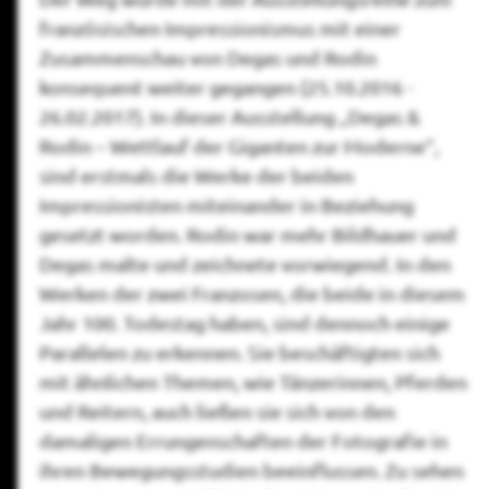
französischen Impressionismus mit einer
Zusammenschau von Degas und Rodin
konsequent weiter gegangen (25.10.2016 -
26.02.2017). In dieser Ausstellung „Degas &
Rodin – Wettlauf der Giganten zur Moderne“,
sind erstmals die Werke der beiden
Impressionisten miteinander in Beziehung
gesetzt worden. Rodin war mehr Bildhauer und
Degas malte und zeichnete vorwiegend. In den
Werken der zwei Franzosen, die beide in diesem
Jahr 100. Todestag haben, sind dennoch einige
Parallelen zu erkennen. Sie beschäftigten sich
mit ähnlichen Themen, wie Tänzerinnen, Pferden
und Reitern, auch ließen sie sich von den
damaligen Errungenschaften der Fotografie in
ihren Bewegungsstudien beeinflussen. Zu sehen