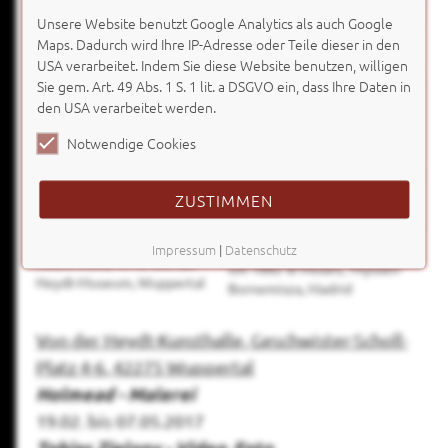
Unsere Website benutzt Google Analytics als auch Google
Maps. Dadurch wird Ihre IP-Adresse oder Teile dieser in den
USA verarbeitet. Indem Sie diese Website benutzen, willigen
Sie gem. Art. 49 Abs. 1 S. 1 lit. a DSGVO ein, dass Ihre Daten in
den USA verarbeitet werden.
Notwendige Cookies
ZUSTIMMEN
Adolf Erbslöh, Mädchen mit
Edouard Manet, Die Reiterin,
Impressum
|
Datenschutz
rotem Rock, 1910 Von der
um 1882 © Museo, Thyssen-
Heydt-Museum, Wuppertal
Bornemisza, Madrid
Von der Heydt-Kunsthalle, Geschwister-Scholl-
Platz 4-6, 42275 Wuppertal
Holmead - Malerei
19.02. bis 07.05.2017
Tobias Zielony - Video, Foto