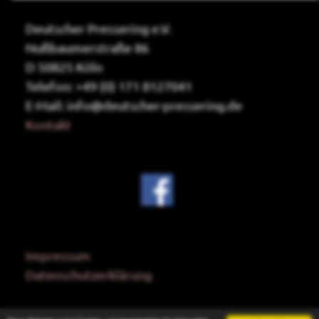
Deutscher Pressering e.V.
Nußbaumerstraße 86
D 50825 Köln
Telefon: +49 (0) 171 8127041
E-Mail: info@deutscher-pressering.de
Kontakt
Impressum
Datenschutzerklärung