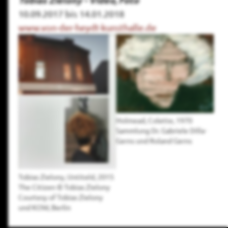
10.09.2017 bis 14.01.2018
www.von-der-heydt-kunsthalle.de
Holmead, Colette, 1970
Sammlung Dr. Gabriele Dilla-
Gerns und Roland Gerns
Tobias Zielony, Untiteld, 2015
The Citizen © Tobias Zielony
Courtesy of Tobias Zielony
und KOW, Berlin